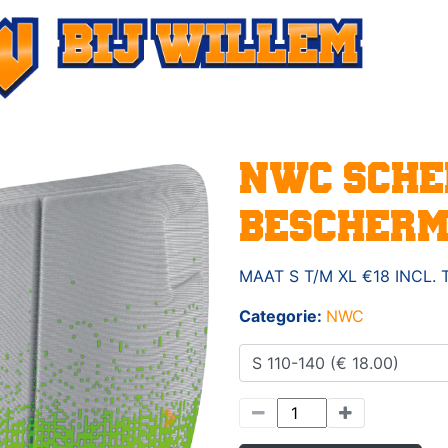
NWC SCHE
BESCHERM
MAAT S T/M XL €18 INCL.
Categorie:
NWC
Next